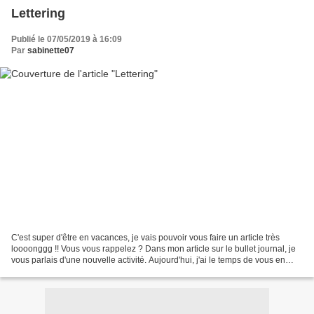
Lettering
Publié le 07/05/2019 à 16:09
Par
sabinette07
C'est super d'être en vacances, je vais pouvoir vous faire un article très
loooonggg !! Vous vous rappelez ? Dans mon article sur le bullet journal, je
vous parlais d'une nouvelle activité. Aujourd'hui, j'ai le temps de vous en
parler ! Toujours dans...