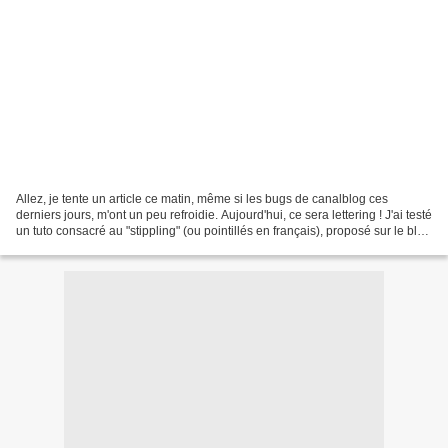
Allez, je tente un article ce matin, même si les bugs de canalblog ces
derniers jours, m'ont un peu refroidie. Aujourd'hui, ce sera lettering ! J'ai testé
un tuto consacré au "stippling" (ou pointillés en français), proposé sur le blog
Lettering créatif....