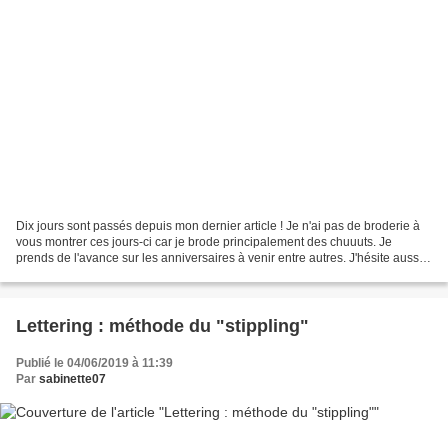
Dix jours sont passés depuis mon dernier article ! Je n'ai pas de broderie à
vous montrer ces jours-ci car je brode principalement des chuuuts. Je
prends de l'avance sur les anniversaires à venir entre autres. J'hésite aussi à
vous montrer mes petits...
Lettering : méthode du "stippling"
Publié le 04/06/2019 à 11:39
Par
sabinette07