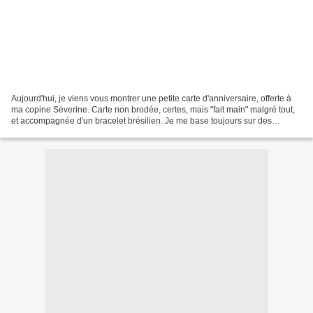
Aujourd'hui, je viens vous montrer une petite carte d'anniversaire, offerte à
ma copine Séverine. Carte non brodée, certes, mais "fait main" malgré tout,
et accompagnée d'un bracelet brésilien. Je me base toujours sur des
modèles trouvés sur le net. Faire...