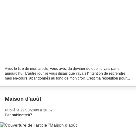
Avec le titre de mon article, vous avez dû deviner de quoi je vais parler
aujourd'hui. L'autre jour, je vous disais que j'avais l'intention de reprendre
mes en-cours, abandonnés au fond de mon tiroir. C'est ma résolution pour
2010 et je compte bien m'y...
Maison d'août
Publié le 29/03/2009 à 10:57
Par
sabinette07