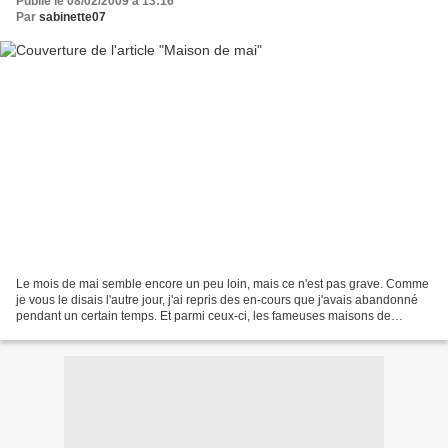
Publié le 08/02/2009 à 13:16
Par
sabinette07
Le mois de mai semble encore un peu loin, mais ce n'est pas grave. Comme
je vous le disais l'autre jour, j'ai repris des en-cours que j'avais abandonné
pendant un certain temps. Et parmi ceux-ci, les fameuses maisons de
Maryse ! Voici la maison du mois...