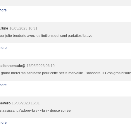
ndre
rtine
16/05/2023 10:31
er jolie broderie avec les finitions qui sont parfaites! bravo
ndre
telier.nomade@
16/05/2023 06:19
 grand merci ma sabinette pour cette petite merveille. J'adooore !!! Gros gros bisou
ndre
severo
15/05/2023 16:31
st ravissant, j'adore<br /> <br /> douce soirée
ndre