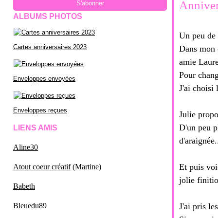
Annivers
ALBUMS PHOTOS
Un peu de s
Cartes anniversaires 2023
Dans mon de
amie Laure
Pour change
Enveloppes envoyées
J'ai choisi
Enveloppes reçues
Julie propo
D'un peu pl
LIENS AMIS
d'araignée.
Aline30
Et puis voi
Atout coeur créatif
(Martine)
jolie finit
Babeth
Bleuedu89
J'ai pris l