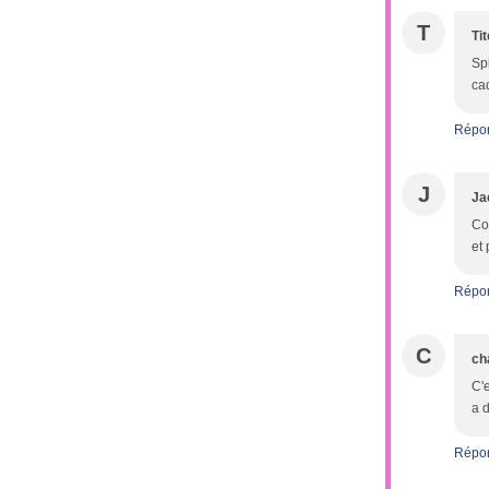
T
Ti
Spl
ca
Répo
J
Ja
Co
et 
Répo
C
ch
C'e
a 
Répo