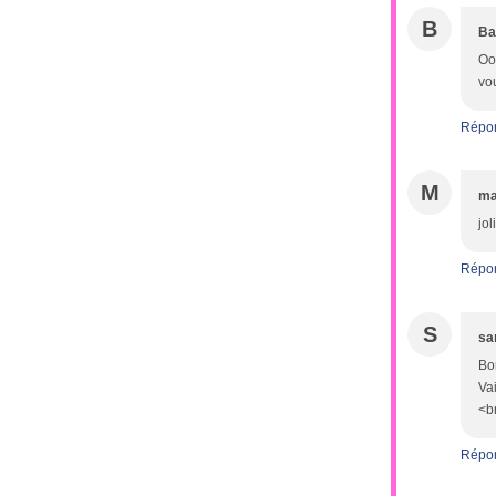
B
Ba
Oo
vou
Répo
M
ma
jol
Répo
S
sa
Bo
Va
<b
Répo