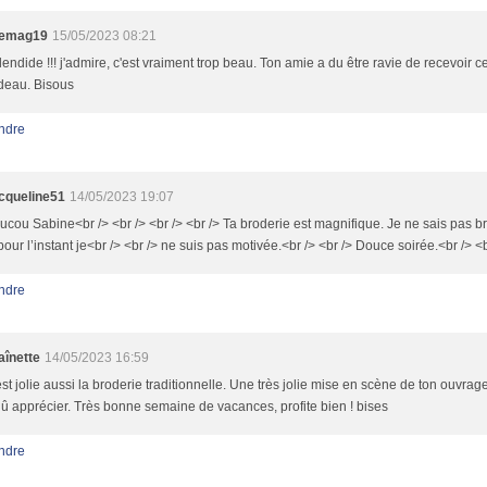
temag19
15/05/2023 08:21
endide !!! j'admire, c'est vraiment trop beau. Ton amie a du être ravie de recevoir ce
deau. Bisous
ndre
cqueline51
14/05/2023 19:07
ucou Sabine<br /> <br /> <br /> <br /> Ta broderie est magnifique. Je ne sais pas b
pour l’instant je<br /> <br /> ne suis pas motivée.<br /> <br /> Douce soirée.<br /> <
ndre
aînette
14/05/2023 16:59
st jolie aussi la broderie traditionnelle. Une très jolie mise en scène de ton ouvrag
dû apprécier. Très bonne semaine de vacances, profite bien ! bises
ndre