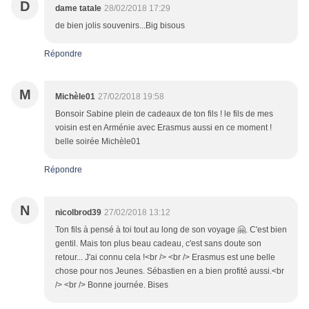
D
dame tatale
28/02/2018 17:29
de bien jolis souvenirs...Big bisous
Répondre
M
Michèle01
27/02/2018 19:58
Bonsoir Sabine plein de cadeaux de ton fils ! le fils de mes
voisin est en Arménie avec Erasmus aussi en ce moment !
belle soirée Michèle01
Répondre
N
nicolbrod39
27/02/2018 13:12
Ton fils à pensé à toi tout au long de son voyage 🤗. C'est bien
gentil. Mais ton plus beau cadeau, c'est sans doute son
retour... J'ai connu cela !<br /> <br /> Erasmus est une belle
chose pour nos Jeunes. Sébastien en a bien profité aussi.<br
/> <br /> Bonne journée. Bises