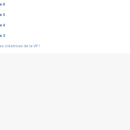
e 6
e 5
e 4
e 3
s créatrices de la VF !
e 2
e 1
e Mektoub My Love arrive enfin ! Rencontre avec Shaïn Boumedine et Sal
i : après Toni en famille
elle réalise le bouleversant Dites lui que je l'aime
ais ! Rencontre autour de Vie privée de Rebecca Zlotowski
 de Marguerite, Grave... Rencontre avec Ella Rumpf
 Les Rêveurs, un film intime sur la santé mentale