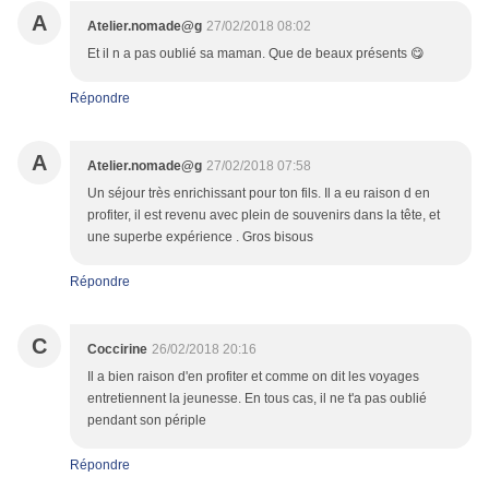
A
Atelier.nomade@g
27/02/2018 08:02
Et il n a pas oublié sa maman. Que de beaux présents 😋
Répondre
A
Atelier.nomade@g
27/02/2018 07:58
Un séjour très enrichissant pour ton fils. Il a eu raison d en
profiter, il est revenu avec plein de souvenirs dans la tête, et
une superbe expérience . Gros bisous
Répondre
C
Coccirine
26/02/2018 20:16
Il a bien raison d'en profiter et comme on dit les voyages
entretiennent la jeunesse. En tous cas, il ne t'a pas oublié
pendant son périple
Répondre