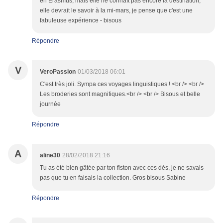
en Erasmus, mais elle ne connaît pas encore la destination,
elle devrait le savoir à la mi-mars, je pense que c'est une
fabuleuse expérience - bisous
Répondre
V
VeroPassion
01/03/2018 06:01
C'est très joli. Sympa ces voyages linguistiques ! <br /> <br />
Les broderies sont magnifiques.<br /> <br /> Bisous et belle
journée
Répondre
A
aline30
28/02/2018 21:16
Tu as été bien gâtée par ton fiston avec ces dés, je ne savais
pas que tu en faisais la collection. Gros bisous Sabine
Répondre