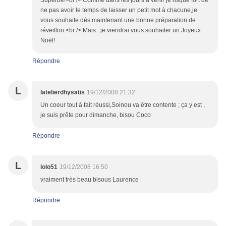
Superbe!<br /> Comme dans les jours à venir je risque fort de
ne pas avoir le temps de laisser un petit mot à chacune,je
vous souhaite dès maintenant une bonne préparation de
réveillon.<br /> Mais...je viendrai vous souhaiter un Joyeux
Noël!
Répondre
L
latelierdhysatis
19/12/2008 21:32
Un coeur tout à fait réussi,Soinou va être contente ; ça y est ,
je suis prête pour dimanche, bisou Coco
Répondre
L
lolo51
19/12/2008 16:50
vraiment très beau bisous Laurence
Répondre