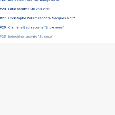
28 : Lorie raconte "Je vais vite"
#27 : Christophe Willem raconte "Jacques a dit"
#26 : Chimène Badi raconte "Entre nous"
#25 : Indochine raconte "3e sexe"
#24 : Zaho raconte "C'est chelou"
#23 : Patrick Bruel raconte "Au café des délices"
#22 : Kyo raconte "Le chemin"
#21 : Nolwenn Leroy raconte "Cassé"
#20 : Patrick Hernandez raconte "Born to be alive"
#19 : Lorie raconte "Près de moi"
#18 : Michael Jones raconte "A nos actes manqués" (avec Jean-Jacque
#17 : Khaled raconte "Aïcha"