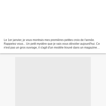
Le 1er janvier, je vous montrais mes premières petites croix de l'année.
Rappelez vous... Un petit mystère que je vais vous dévoiler aujourd'hui. Ce
n'est pas un gros ouvrage, il s'agit d'un modèle trouvé dans un magazine
anglais. Et je l'ai finitionné...