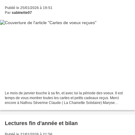
Publié le 25/01/2026 à 19:51
Par
sabinette07
Le mois de janvier touche à sa fin, et avec lui la période des voeux. Il est
temps de vous montrer toutes les cartes et petits cadeaux reçus. Merci
encore à Nathou Séverine Claude ( La Chainette Solidaire) Maryse
(Bleuedu89) Sophie Sandrinefil Annie Babeth...
Lectures fin d'année et bilan
Publié le 21/01/2026 à 21:56