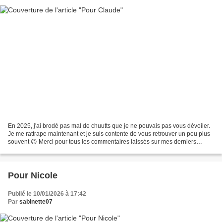
En 2025, j'ai brodé pas mal de chuutts que je ne pouvais pas vous dévoiler.
Je me rattrape maintenant et je suis contente de vous retrouver un peu plus
souvent 😉 Merci pour tous les commentaires laissés sur mes derniers
articles 😊 Aujourd'hui, je viens...
Pour Nicole
Publié le 10/01/2026 à 17:42
Par
sabinette07