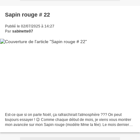
Sapin rouge # 22
Publié le 02/07/2025 à 14:27
Par
sabinette07
Est-ce que si on parle Noël, ça rafraichirait l'atmosphère ??? On peut
toujours essayer ! 😉 Comme chaque début de mois, je viens vous montrer
mon avancée sur mon Sapin rouge (modèle Mme la fée). Le mois dernier
j'en étais là J'ai terminé le mot Noël Et...