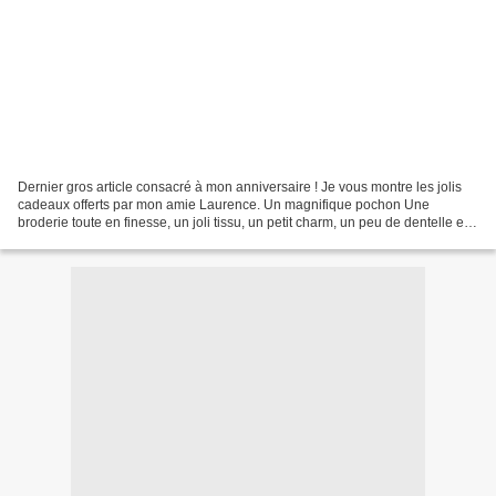
Dernier gros article consacré à mon anniversaire ! Je vous montre les jolis
cadeaux offerts par mon amie Laurence. Un magnifique pochon Une
broderie toute en finesse, un joli tissu, un petit charm, un peu de dentelle et
voilà un pochon très pratique pour...