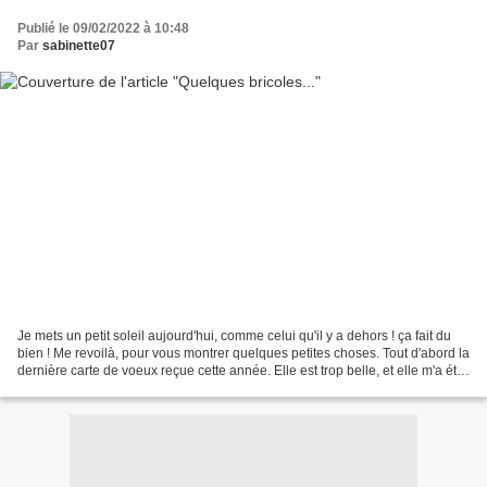
Publié le 09/02/2022 à 10:48
Par
sabinette07
Je mets un petit soleil aujourd'hui, comme celui qu'il y a dehors ! ça fait du
bien ! Me revoilà, pour vous montrer quelques petites choses. Tout d'abord la
dernière carte de voeux reçue cette année. Elle est trop belle, et elle m'a été
envoyée par Michèle01....