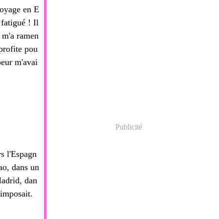
voyage en E
fatigué ! Il
t m'a ramen
profite pou
oeur m'avai
Publicité
rs l'Espagn
bao, dans un
Madrid, dan
'imposait.