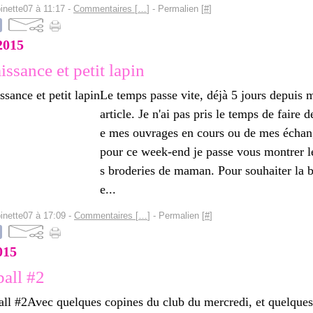
inette07 à 11:17 -
Commentaires [
…
]
- Permalien [
#
]
2015
ssance et petit lapin
Le temps passe vite, déjà 5 jours depuis 
article. Je n'ai pas pris le temps de faire 
e mes ouvrages en cours ou de mes échang
pour ce week-end je passe vous montrer l
s broderies de maman. Pour souhaiter la 
e...
inette07 à 17:09 -
Commentaires [
…
]
- Permalien [
#
]
015
all #2
Avec quelques copines du club du mercredi, et quelques