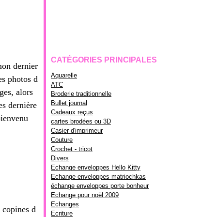
CATÉGORIES PRINCIPALES
mon dernier
Aquarelle
des photos d
ATC
es, alors
Broderie traditionnelle
Bullet journal
es dernière
Cadeaux reçus
bienvenu
cartes brodées ou 3D
Casier d'imprimeur
Couture
Crochet - tricot
Divers
Echange enveloppes Hello Kitty
Echange enveloppes matriochkas
échange enveloppes porte bonheur
Echange pour noël 2009
Echanges
 copines d
Ecriture