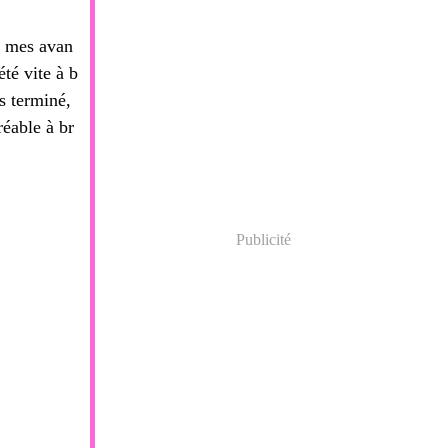
r mes avan
té vite à b
s terminé,
éable à br
Publicité