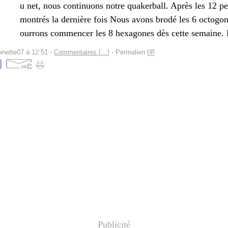
u net, nous continuons notre quakerball. Après les 12 pet
montrés la dernière fois Nous avons brodé les 6 octogo
ourrons commencer les 8 hexagones dès cette semaine. P
inette07 à 12:51 -
Commentaires [
…
]
- Permalien [
#
]
Publicité