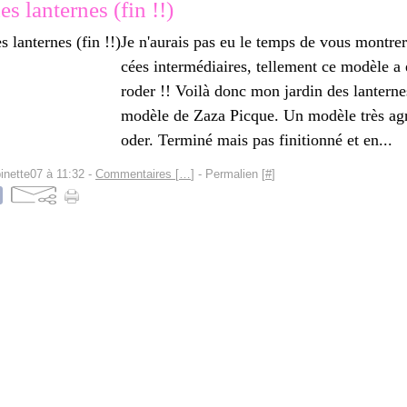
es lanternes (fin !!)
Je n'aurais pas eu le temps de vous montre
cées intermédiaires, tellement ce modèle a é
roder !! Voilà donc mon jardin des lanterne
modèle de Zaza Picque. Un modèle très agr
oder. Terminé mais pas finitionné et en...
inette07 à 11:32 -
Commentaires [
…
]
- Permalien [
#
]