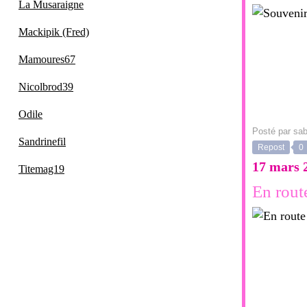
La Musaraigne
Mackipik (Fred)
Mamoures67
Nicolbrod39
Odile
Posté par sab
Sandrinefil
Repost
0
17 mars 
Titemag19
En rout