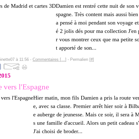
Damien est rentré cette nuit de son 
spagne. Très content mais aussi bien 
a pensé à moi pendant son voyage e
é 2 jolis dés pour ma collection J'en 
r vous montrer ceux que ma petite s
t apporté de son...
inette07 à 11:56 -
Commentaires [
…
]
- Permalien [
#
]
2015
e vers l'Espagne
Hier matin, mon fils Damien a pris la route ve
e, avec sa classe. Premier arrêt hier soir à Bil
e auberge de jeunesse. Mais ce soir, il sera à 
s une famille d'accueil. Alors un petit cadeau s
J'ai choisi de broder...