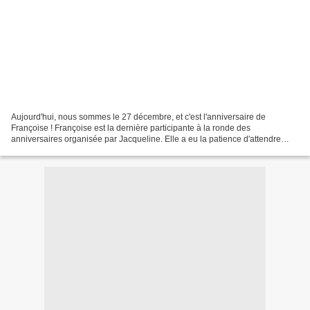
Aujourd'hui, nous sommes le 27 décembre, et c'est l'anniversaire de
Françoise ! Françoise est la dernière participante à la ronde des
anniversaires organisée par Jacqueline. Elle a eu la patience d'attendre
toute une année pour recevoir enfin toutes ses...