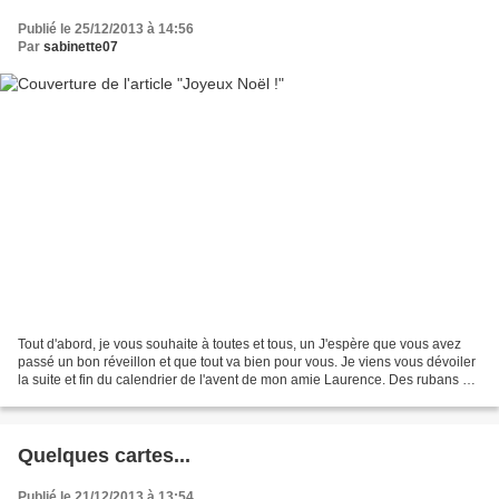
Publié le 25/12/2013 à 14:56
Par
sabinette07
Tout d'abord, je vous souhaite à toutes et tous, un J'espère que vous avez
passé un bon réveillon et que tout va bien pour vous. Je viens vous dévoiler
la suite et fin du calendrier de l'avent de mon amie Laurence. Des rubans de
noël Une très jolie bande...
Quelques cartes...
Publié le 21/12/2013 à 13:54