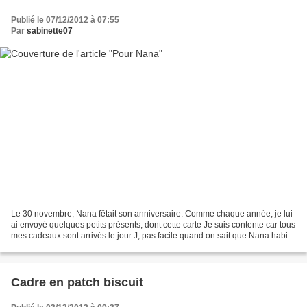
Publié le 07/12/2012 à 07:55
Par
sabinette07
Le 30 novembre, Nana fêtait son anniversaire. Comme chaque année, je lui
ai envoyé quelques petits présents, dont cette carte Je suis contente car tous
mes cadeaux sont arrivés le jour J, pas facile quand on sait que Nana habite
le Japon ! Vous aurez...
Cadre en patch biscuit