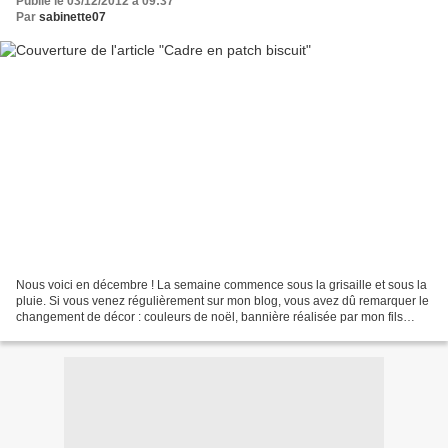
Publié le 03/12/2012 à 09:37
Par
sabinette07
Nous voici en décembre ! La semaine commence sous la grisaille et sous la
pluie. Si vous venez régulièrement sur mon blog, vous avez dû remarquer le
changement de décor : couleurs de noël, bannière réalisée par mon fils
Nicolas et de la neige qui tombe...