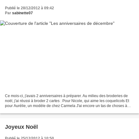
Publié le 28/12/2012 à 09:42
Par
sabinette07
Ce mois-ci, j'avais 2 anniversaires à préparer. Au milieu des broderies de
noël, j'ai réussi à broder 2 cartes : Pour Nicole, qui aime les coquelicots Et
pour Aurélie, un modèle de chez Carmela J'ai encore un tas de choses à
vous montrer : la suite de...
Joyeux Noël
Publié le 25/12/2012 à 10:50