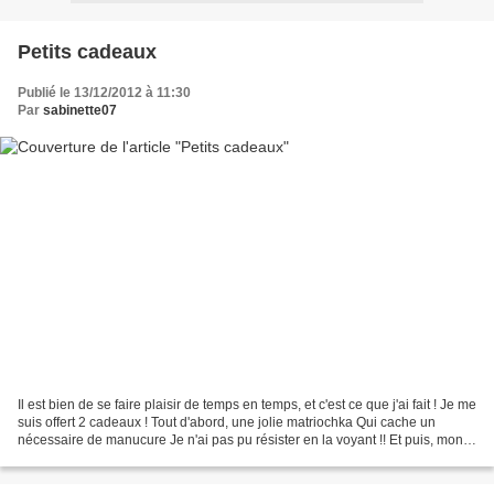
Petits cadeaux
Publié le 13/12/2012 à 11:30
Par
sabinette07
Il est bien de se faire plaisir de temps en temps, et c'est ce que j'ai fait ! Je me
suis offert 2 cadeaux ! Tout d'abord, une jolie matriochka Qui cache un
nécessaire de manucure Je n'ai pas pu résister en la voyant !! Et puis, mon
deuxième cadeau vient...