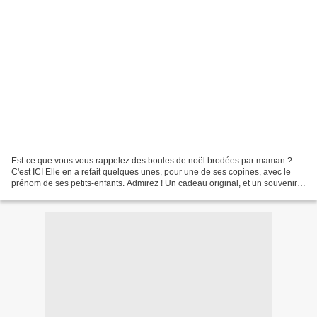
Est-ce que vous vous rappelez des boules de noël brodées par maman ?
C'est ICI Elle en a refait quelques unes, pour une de ses copines, avec le
prénom de ses petits-enfants. Admirez ! Un cadeau original, et un souvenir à
ressortir chaque année dans le...