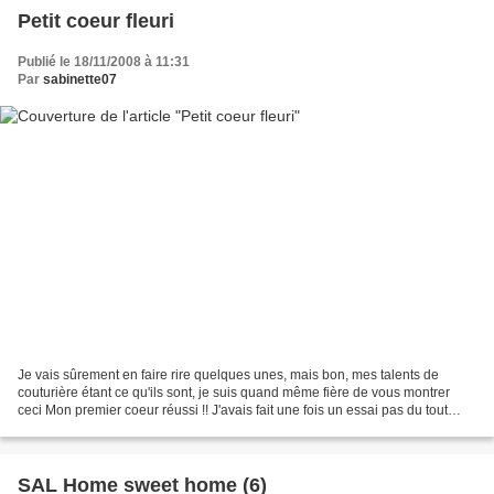
Petit coeur fleuri
Publié le 18/11/2008 à 11:31
Par
sabinette07
Je vais sûrement en faire rire quelques unes, mais bon, mes talents de
couturière étant ce qu'ils sont, je suis quand même fière de vous montrer
ceci Mon premier coeur réussi !! J'avais fait une fois un essai pas du tout
concluant, et après quelques conseils...
SAL Home sweet home (6)