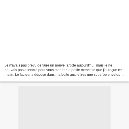
Je n'avais pas prévu de faire un nouvel article aujourd'hui, mais je ne
pouvais pas attendre pour vous montrer la petite merveille que j'ai reçue ce
matin. Le facteur a déposé dans ma boite aux lettres une superbe enveloppe
brodée Cette fois-ci, ce n'est...