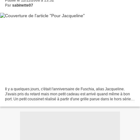
Publié le 12/11/2008 à 13:32
Par
sabinette07
Il y a quelques jours, c'était l'anniversaire de Fuschia, alias Jacqueline.
J'avais pris du retard mais mon petit cadeau est arrivé quand même à bon
port. Un petit coussinet réalisé à partir d'une grille parue dans le hors série
DFEA "accessoires de brodeuse"....