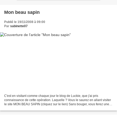
Mon beau sapin
Publié le 19/11/2008 à 09:00
Par
sabinette07
C'est en visitant comme chaque jour le blog de Luckie, que j'ai pris
connaissance de cette opération. Laquelle ? Vous le saurez en allant visiter
le site MON BEAU SAPIN (cliquez sur le lien) Sans bouger, vous ferez une
bonne action, tout en humour. Et...