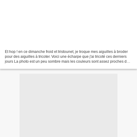
Et hop ! en ce dimanche froid et tristounet, je troque mes aiguilles à broder
pour des aiguilles à tricoter. Voici une écharpe que j'ai tricoté ces derniers
jours La photo est un peu sombre mais les couleurs sont assez proches de
mon écharpe "en vrai"....