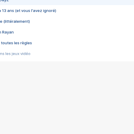
 a 13 ans (et vous l'avez ignoré)
e (littéralement)
im Rayan
 toutes les règles
s les jeux vidéo
us choquant de Rockstar ? - Le scandale BULLY
e plus moche de Steam
du RÊVE tourne au CAUCHEMAR
pendant 8 heures
it… à tort
umiliés par un jeu vidéo
ire - Final Fantasy 8