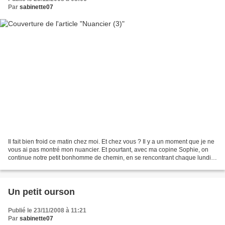
Par
sabinette07
Il fait bien froid ce matin chez moi. Et chez vous ? Il y a un moment que je ne
vous ai pas montré mon nuancier. Et pourtant, avec ma copine Sophie, on
continue notre petit bonhomme de chemin, en se rencontrant chaque lundi
pour l'avancer petit à petit....
Un petit ourson
Publié le 23/11/2008 à 11:21
Par
sabinette07