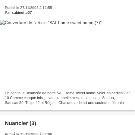
Publié le 27/11/2008 à 12:55
Par
sabinette07
On continue l'avancée de notre SAL Home sweet home. Voici les parties 9 et
10 Comme chaque fois, je vous rappelle mes co-saleuses : Soinou,
Samsam59, Tulipe42 et Régine. Chacune a choisi une couleur différente et
c'est plutôt sympa. N'hésitez pas à leur...
Nuancier (3)
Publié le 25/11/2008 à 08:06