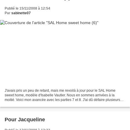
Publié le 15/11/2008 à 12:54
Par
sabinette07
J'avais pris un peu de retard, mais me revoilà à jour pour le SAL Home
sweet home, modèle d'Isabelle Vautier. Nous en sommes arrivées à la
moitié. Voici mon avancée avec les parties 7 et 8. J'ai dû défaire plusieurs
fois à cause d'un léger décalage, et...
Pour Jacqueline