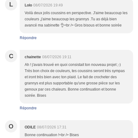
L
Lolo
08/07/2026 19:49
Voilà deux jolis coussins en perspective. J'aime beaucoup les
couleurs ,j'aime beaucoup les grannys .Tu as déjà bien
avancé ma sabinette 👌<br /> Gros bisous et bonne soirée
Répondre
C
chainette
08/07/2026 19:11
Ah ! j'avais trouvé en quoi consistait ton nouveau projet ;-)
Très bon choix de couleurs, tes coussins seront très sympas
et iront très bien avec ton plaid. Le fait de crocheter des
grannys est plus supportable qu'une grosse pièce sur les
genoux par ces chaleurs. Bonne continuation et bonne
soirée. Bises
Répondre
O
ODILE
08/07/2026 17:31
Bonne continuation !<br /> Bises