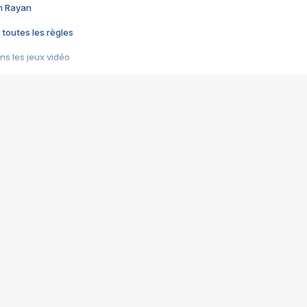
im Rayan
 toutes les règles
s les jeux vidéo
us choquant de Rockstar ? - Le scandale BULLY
e plus moche de Steam
du RÊVE tourne au CAUCHEMAR
pendant 8 heures
it… à tort
umiliés par un jeu vidéo
ire - Final Fantasy 8
ti un empire - Age of Empires
story DOFUS
tard, il crée l'un des pires jeux de tous les temps, MindsEye.